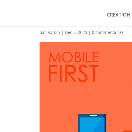
CREATION 
Mobile-first
par
admin
|
Déc 5, 2023
|
0 commentaires