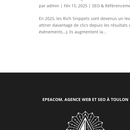
par
admin
|
Fév 15, 2025
|
SEO & Référencem
En 2025, les Rich Snippets sont devenus un le
attirer davantage de clics depuis les résultats
événements…), ils augmentent la...
EPEACOM, AGENCE WEB ET SEO À TOULON