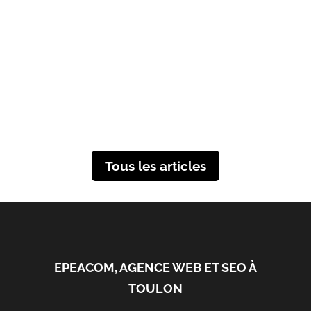
réalité, c'est une étape cruciale pour
établir une présence en ligne
efficace. Découvrez dans cet article
tout ce que...
Tous les articles
EPEACOM, AGENCE WEB ET SEO À
TOULON