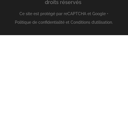
droits réservés
Ce site est protégé par reCAPTCHA et Google •
Politique de confidentialité
et
Conditions d’utilisation
.