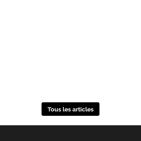
Le planning éditorial est un élément
clé du marketing de contenu. Il
permet de planifier les contenus à
produire pour maintenir une
publication régulière. Il est crucial de
suivre des étapes essentielles pour
une planification efficace.Qu'est-ce...
Tous les articles