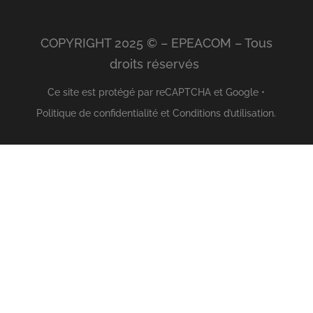
COPYRIGHT 2025 © – EPEACOM – Tous
droits réservés
Ce site est protégé par reCAPTCHA et Google •
Politique de confidentialité
et
Conditions d’utilisation
.