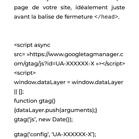
page de votre site, idéalement juste
avant la balise de fermeture
.
</head>
<script async
src= »https://www.googletagmanager.c
om/gtag/js?id=UA-XXXXXX-X »></script>
<script>
window.dataLayer = window.dataLayer
|| [];
function gtag()
{dataLayer.push(arguments);}
gtag(‘js’, new Date());
gtag(‘config’, ‘UA-XXXXXX-X’);