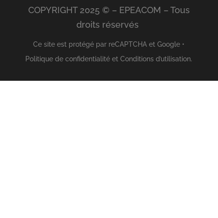
COPYRIGHT 2025 © – EPEACOM – Tous
droits réservés
Ce site est protégé par reCAPTCHA et Google •
Politique de confidentialité
et
Conditions d’utilisation
.