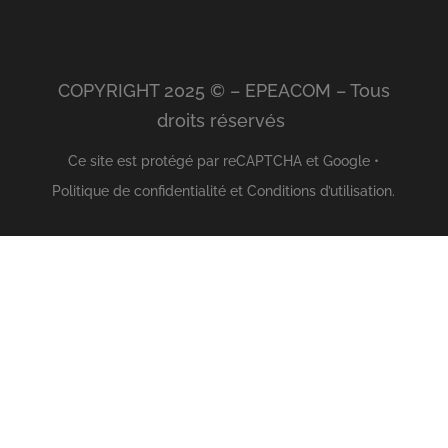
COPYRIGHT 2025 © – EPEACOM – Tous
droits réservés
Ce site est protégé par reCAPTCHA et Google •
Politique de confidentialité
et
Conditions d’utilisation
.